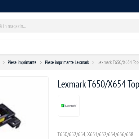
Piese imprimante
Piese imprimante Lexmark
Lexmark T650/X654 Top
Lexmark T650/X654 Top
T650/652/654, X651/652/654/656/658