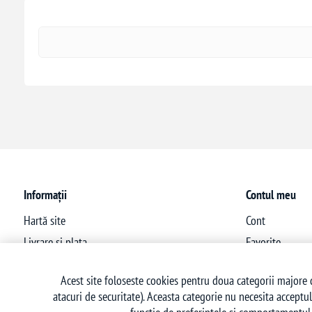
Informații
Contul meu
Hartă site
Cont
Livrare si plata
Favorite
Politica de confidentialitate
Acest site foloseste cookies pentru doua categorii majore d
Termeni si conditii
atacuri de securitate). Aceasta categorie nu necesita acceptul
Politica retur