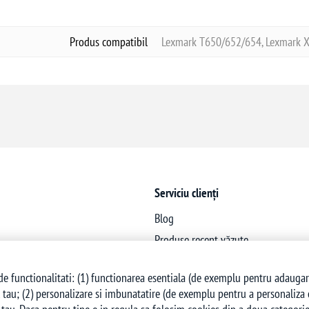
Produs compatibil
Lexmark T650/652/654, Lexmark 
Serviciu clienți
Blog
Produse recent văzute
Produse noi
e functionalitati: (1) functionarea esentiala (de exemplu pentru adaugarea 
 tau; (2) personalizare si imbunatatire (de exemplu pentru a personaliza co