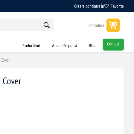
Creare cont
Intră în
Favorite
0 produse
Contact
Producători
Apariții în presă
Blog
 Cover
 Cover