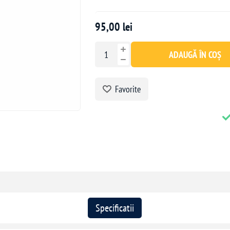
95,00 lei
ADAUGĂ ÎN COȘ
Favorite
Specificatii