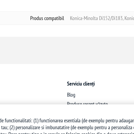
Produs compatibil
Konica-Minolta Di152/Di183, Koni
Serviciu clienți
Blog
Produse recent văzute
Produse noi
e functionalitati: (1) functionarea esentiala (de exemplu pentru adaugarea 
 tau; (2) personalizare si imbunatatire (de exemplu pentru a personaliza co