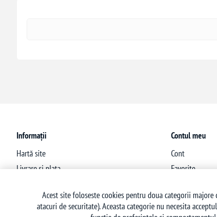
Informații
Contul meu
Hartă site
Cont
Livrare si plata
Favorite
Politica de confidentialitate
Acest site foloseste cookies pentru doua categorii majore d
Termeni si conditii
atacuri de securitate). Aceasta categorie nu necesita acceptul
Politica retur