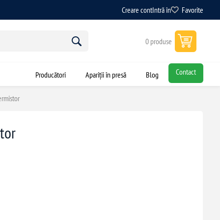
Creare cont
Intră în
Favorite
0 produse
Contact
Producători
Apariții în presă
Blog
rmistor
tor