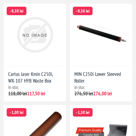
- 0,50 lei
- 0,50 lei
Cartus laser Kmin C250i,
MIN C250i Lower Sleeved
WX-107 HYB Waste Box
Roller
în stoc
în stoc
118,00 lei
117,50 lei
276,50 lei
276,00 lei
- 1,00 lei
- 1,50 lei