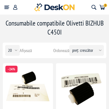
0
Consumabile compatibile Olivetti BIZHUB
C450I
Afișează
Ordonează
- 24%