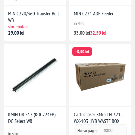
MIN C220/360 Transfer Belt
MIN C224 ADF Feeder
WB
în stoc
stoc epuizat
29,00 lei
33,00 lei
32,50 lei
- 0,50 lei
KMIN DR-512 (KOC224FP)
Cartus laser KMin TN-321,
DC Select WB
WX-103 HYB WASTE BOX
Numar pagini
40000
în stoc