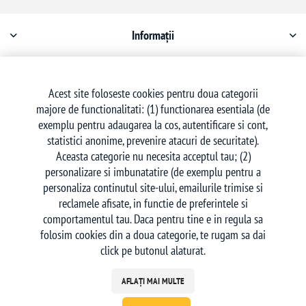
Informații
Contul meu
Acest site foloseste cookies pentru doua categorii
majore de functionalitati: (1) functionarea esentiala (de
Serviciu clienți
exemplu pentru adaugarea la cos, autentificare si cont,
statistici anonime, prevenire atacuri de securitate).
Aceasta categorie nu necesita acceptul tau; (2)
personalizare si imbunatatire (de exemplu pentru a
personaliza continutul site-ului, emailurile trimise si
reclamele afisate, in functie de preferintele si
Urmăriți-ne
comportamentul tau. Daca pentru tine e in regula sa
folosim cookies din a doua categorie, te rugam sa dai
click pe butonul alaturat.
AFLAȚI MAI MULTE