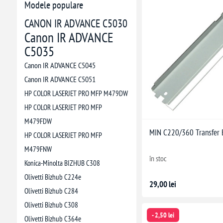
Modele populare
CANON IR ADVANCE C5030
Canon IR ADVANCE
C5035
Canon IR ADVANCE C5045
Canon IR ADVANCE C5051
HP COLOR LASERJET PRO MFP M479DW
HP COLOR LASERJET PRO MFP
M479FDW
MIN C220/360 Transfer 
HP COLOR LASERJET PRO MFP
M479FNW
în stoc
Konica-Minolta BIZHUB C308
Olivetti Bizhub C224e
29,00 lei
Olivetti Bizhub C284
Olivetti Bizhub C308
- 2,50 lei
Olivetti Bizhub C364e