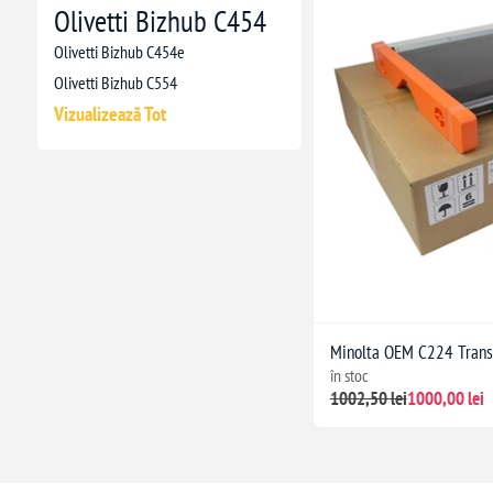
Olivetti Bizhub C454
Olivetti Bizhub C454e
Olivetti Bizhub C554
Vizualizează Tot
Minolta OEM C224 Transf
în stoc
1002,50 lei
1000,00 lei