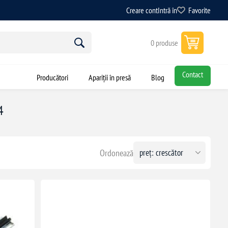
Creare cont
Intră în
Favorite
0 produse
Contact
Producători
Apariții în presă
Blog
4
Ordonează