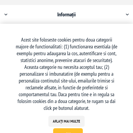
Informații
Contul meu
Acest site foloseste cookies pentru doua categorii
majore de functionalitati: (1) functionarea esentiala (de
Serviciu clienți
exemplu pentru adaugarea la cos, autentificare si cont,
statistici anonime, prevenire atacuri de securitate).
Aceasta categorie nu necesita acceptul tau; (2)
personalizare si imbunatatire (de exemplu pentru a
personaliza continutul site-ului, emailurile trimise si
reclamele afisate, in functie de preferintele si
Urmăriți-ne
comportamentul tau. Daca pentru tine e in regula sa
folosim cookies din a doua categorie, te rugam sa dai
click pe butonul alaturat.
AFLAȚI MAI MULTE