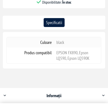
Disponibilitate:
În stoc
Specificatii
Culoare
black
Produs compatibil
EPSON FX890, Epson
LQ590, Epson LQ590K
Informații