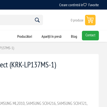
Creare cont
Intră în
Favorite
0 produse
Contact
Producători
Apariții în presă
Blog
LP137MS-1)
ect (KRK-LP137MS-1)
AMSUNG ML2010, SAMSUNG SCX4216, SAMSUNG SCX4321,