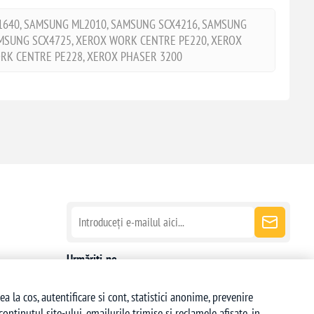
640, SAMSUNG ML2010, SAMSUNG SCX4216, SAMSUNG
AMSUNG SCX4725, XEROX WORK CENTRE PE220, XEROX
RK CENTRE PE228, XEROX PHASER 3200
Urmăriți-ne
la cos, autentificare si cont, statistici anonime, prevenire
ntinutul site-ului, emailurile trimise si reclamele afisate, in