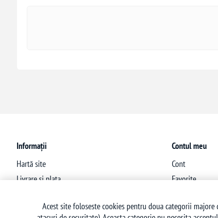
Informații
Contul meu
Hartă site
Cont
Livrare si plata
Favorite
Politica de confidentialitate
Acest site foloseste cookies pentru doua categorii majore d
Termeni si conditii
atacuri de securitate). Aceasta categorie nu necesita acceptul