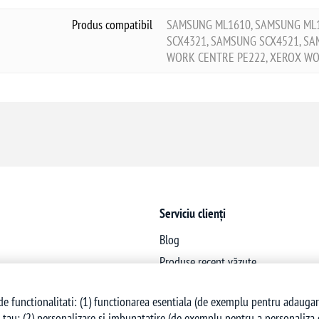
Produs compatibil
SAMSUNG ML1610, SAMSUNG ML1
SCX4321, SAMSUNG SCX4521, S
WORK CENTRE PE222, XEROX WO
Serviciu clienți
Blog
Produse recent văzute
Produse noi
e functionalitati: (1) functionarea esentiala (de exemplu pentru adaugarea 
 tau; (2) personalizare si imbunatatire (de exemplu pentru a personaliza co