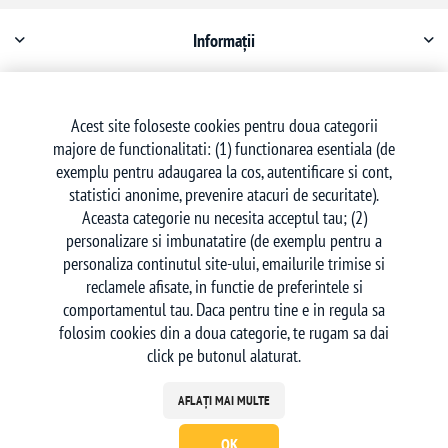
Informații
Contul meu
Acest site foloseste cookies pentru doua categorii
majore de functionalitati: (1) functionarea esentiala (de
Serviciu clienți
exemplu pentru adaugarea la cos, autentificare si cont,
statistici anonime, prevenire atacuri de securitate).
Aceasta categorie nu necesita acceptul tau; (2)
personalizare si imbunatatire (de exemplu pentru a
personaliza continutul site-ului, emailurile trimise si
reclamele afisate, in functie de preferintele si
Urmăriți-ne
comportamentul tau. Daca pentru tine e in regula sa
folosim cookies din a doua categorie, te rugam sa dai
click pe butonul alaturat.
AFLAȚI MAI MULTE
OK