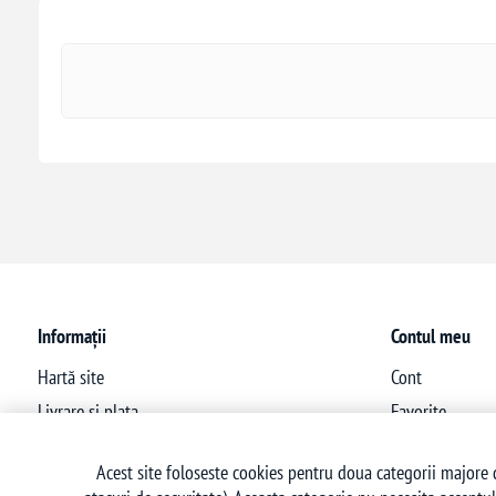
Informații
Contul meu
Hartă site
Cont
Livrare si plata
Favorite
Politica de confidentialitate
Acest site foloseste cookies pentru doua categorii majore d
Termeni si conditii