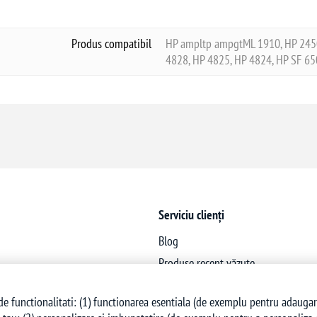
Produs compatibil
HP ampltp ampgtML 1910, HP 2450
4828, HP 4825, HP 4824, HP SF 6
Serviciu clienți
Blog
Produse recent văzute
Produse noi
e functionalitati: (1) functionarea esentiala (de exemplu pentru adaugarea 