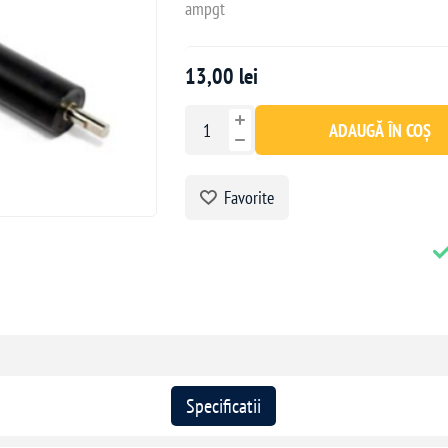
ampgt
13,00 lei
ADAUGĂ ÎN COȘ
Favorite
Specificatii