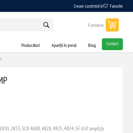
Creare cont
Intră în
Favorite
0 produse
Contact
Producători
Apariții în presă
Blog
P
MP
2850, 2855, SCX 4600, 4828, 4825, 4824, SF 650 amplt/p