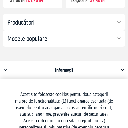
184,00 lei
183,50 lei
184,00 lei
183,50 lei
Producători
Modele populare
Informații
Contul meu
Acest site foloseste cookies pentru doua categorii
majore de functionalitati: (1) functionarea esentiala (de
Serviciu clienți
exemplu pentru adaugarea la cos, autentificare si cont,
statistici anonime, prevenire atacuri de securitate).
Aceasta categorie nu necesita acceptul tau; (2)
personalizare si imbunatatire (de exemplu pentru a