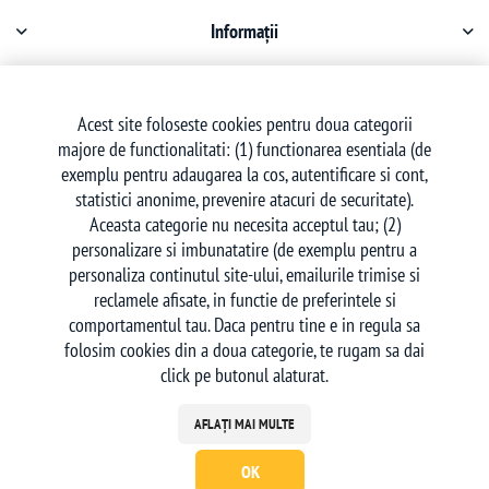
Informații
Contul meu
Acest site foloseste cookies pentru doua categorii
majore de functionalitati: (1) functionarea esentiala (de
Serviciu clienți
exemplu pentru adaugarea la cos, autentificare si cont,
statistici anonime, prevenire atacuri de securitate).
Aceasta categorie nu necesita acceptul tau; (2)
personalizare si imbunatatire (de exemplu pentru a
personaliza continutul site-ului, emailurile trimise si
reclamele afisate, in functie de preferintele si
Urmăriți-ne
comportamentul tau. Daca pentru tine e in regula sa
folosim cookies din a doua categorie, te rugam sa dai
click pe butonul alaturat.
AFLAȚI MAI MULTE
OK
Powered by
nopCommerce
| Creat de
Ecom Digital