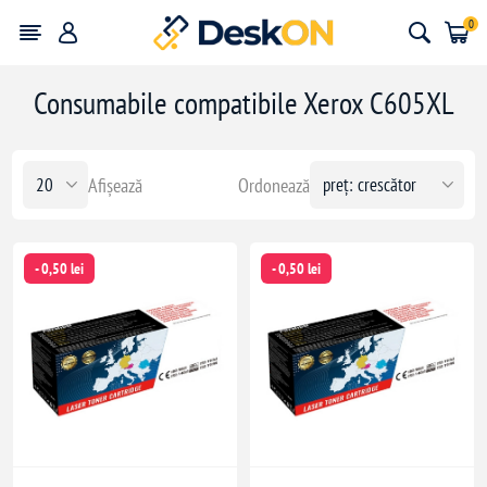
0
Consumabile compatibile Xerox C605XL
Afișează
Ordonează
- 0,50 lei
- 0,50 lei