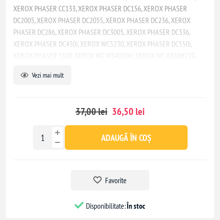
XEROX PHASER CC133, XEROX PHASER DC156, XEROX PHASER
DC2005, XEROX PHASER DC2055, XEROX PHASER DC236, XEROX
PHASER DC286, XEROX PHASER DC3005, XEROX PHASER DC336,
XEROX PHASER DC450i, XEROX WC5230, XEROX PHASER DC550i,
XEROX PHASER 5500, XEROX WC W84030H, XEROX WC X850H22G,
XEROX PHASER DP450, XEROX PHASER DP505, XEROX WC M123,
Vezi mai mult
XEROX WC M128, XEROX WC118, XEROX WC PRO 123, XEROX WC PRO
128, XEROX WC133
37,00 lei
36,50 lei
ADAUGĂ ÎN COȘ
Favorite
Disponibilitate:
În stoc