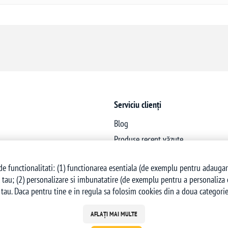
Serviciu clienți
Blog
Produse recent văzute
Produse noi
e functionalitati: (1) functionarea esentiala (de exemplu pentru adaugarea 
 tau; (2) personalizare si imbunatatire (de exemplu pentru a personaliza co
tau. Daca pentru tine e in regula sa folosim cookies din a doua categorie,
AFLAȚI MAI MULTE