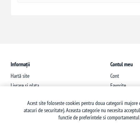
Informații
Contul meu
Hartă site
Cont
Livrare si plata
Favorite
Politica de confidentialitate
Acest site foloseste cookies pentru doua categorii majore d
Termeni si conditii
atacuri de securitate). Aceasta categorie nu necesita acceptul
Politica retur
functie de preferintele si comportamentul 
Contact