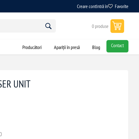
Creare cont
Intră în
Favorite
0 produse
Contact
Producători
Apariții în presă
Blog
SER UNIT
0