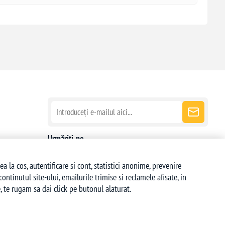
Urmăriți-ne
la cos, autentificare si cont, statistici anonime, prevenire
ntinutul site-ului, emailurile trimise si reclamele afisate, in
 te rugam sa dai click pe butonul alaturat.