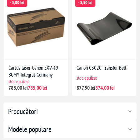
- 3,00 lei
- 3,50 lei
Cartus laser Canon EXV-49
Canon C3020 Transfer Belt
BCMY Integral-Germany
stoc epuizat
stoc epuizat
788,00 lei
785,00 lei
877,50 lei
874,00 lei
Producători
Modele populare