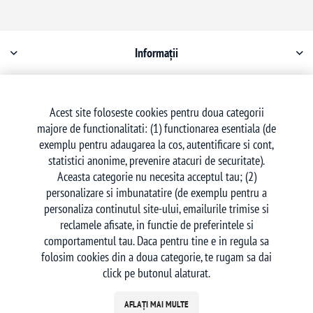
Informații
Contul meu
Acest site foloseste cookies pentru doua categorii
majore de functionalitati: (1) functionarea esentiala (de
Serviciu clienți
exemplu pentru adaugarea la cos, autentificare si cont,
statistici anonime, prevenire atacuri de securitate).
Aceasta categorie nu necesita acceptul tau; (2)
personalizare si imbunatatire (de exemplu pentru a
personaliza continutul site-ului, emailurile trimise si
reclamele afisate, in functie de preferintele si
Urmăriți-ne
comportamentul tau. Daca pentru tine e in regula sa
folosim cookies din a doua categorie, te rugam sa dai
click pe butonul alaturat.
AFLAȚI MAI MULTE