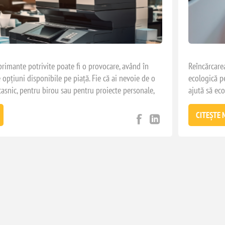
rimante potrivite poate fi o provocare, având în
Reîncărcarea
opțiuni disponibile pe piață. Fie că ai nevoie de o
ecologică p
asnic, pentru birou sau pentru proiecte personale,
ajută să eco
t de anumite criterii de selecție pentru a face cea mai
de cartușele
 de nevoile și bugetul tău. Acest mic ghid sub formă
imprimărilor
CITEȘTE 
ă identifici ce tip de imprimantă este cel mai potrivit
eficiența im
uie să fii atent în procesul de achiziție.
modelului și
cartușelor, 
imprimanta 