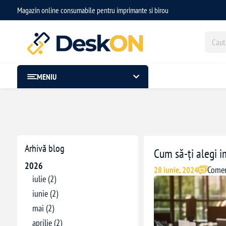
Magazin online consumabile pentru imprimante si birou
MENIU
Arhivă blog
Cum să-ți alegi i
2026
Coment
28 iunie, 2024
iulie (2)
iunie (2)
mai (2)
aprilie (2)