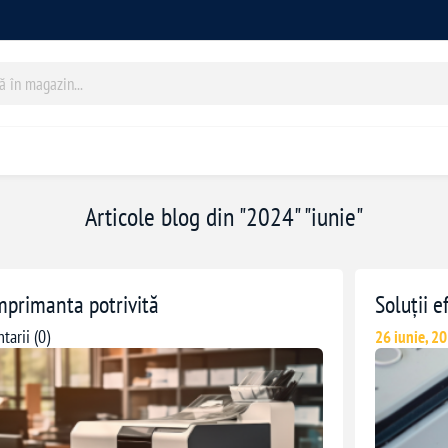
Articole blog din "2024" "iunie"
mprimanta potrivită
Soluții 
arii (0)
26 iunie, 2