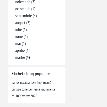
noiembrie (2)
octombrie (1)
septembrie (3)
august (2)
iulie (6)
iunie (4)
mai (4)
aprilie (4)
martie (4)
Etichete blog populare
cartuș uscat
cartușe imprimantă
cartușe toner
cerneală imprimantă
tn-1090
xerox 3020