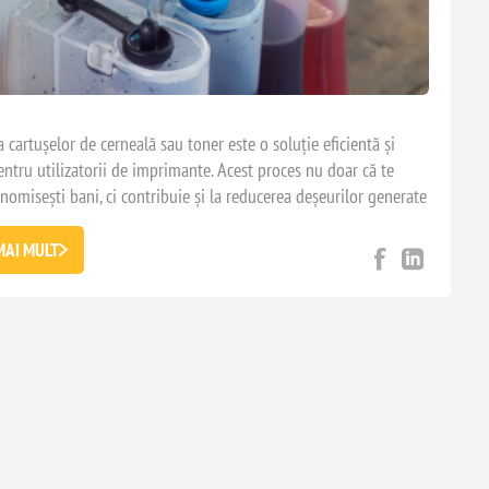
 cartușelor de cerneală sau toner este o soluție eficientă și
entru utilizatorii de imprimante. Acest proces nu doar că te
nomisești bani, ci contribuie și la reducerea deșeurilor generate
 de unică folosință. Deși există frica de o calitate mai slabă a
, este o frică nefondată, căci refolosirea cartușului nu scade
MAI MULT
primantei, mai ales dacă alegi kituri și cerneală potrivite
 calitative. În acest articol vom explora beneficiile reîncărcării
pașii implicați în proces și sfaturi utile pentru a te asigura că
funcționează în parametri optimi și la capacitate maximă.