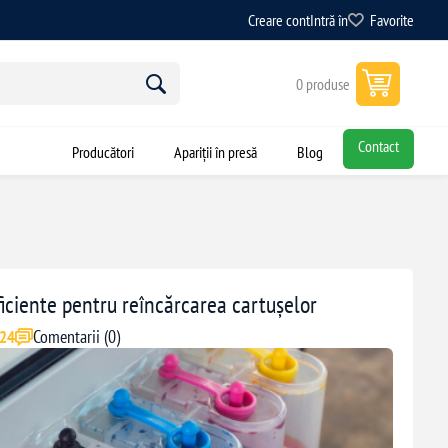
Creare cont
Intră în
Favorite
0 produse
Contact
Producători
Apariții în presă
Blog
eficiente pentru reîncărcarea cartușelor
Comentarii (0)
024