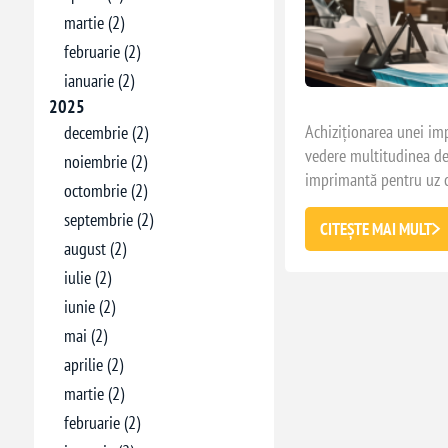
martie (2)
februarie (2)
ianuarie (2)
2025
Achiziționarea unei imp
decembrie (2)
vedere multitudinea de 
noiembrie (2)
imprimantă pentru uz c
octombrie (2)
este esențial să ții con
septembrie (2)
bună alegere în funcție
CITEȘTE MAI MULT
august (2)
de articol te va ajuta s
pentru tine și la ce treb
iulie (2)
iunie (2)
mai (2)
aprilie (2)
martie (2)
februarie (2)