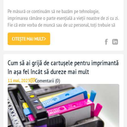
Pe măsură ce continuăm să ne bazăm pe tehnologie,
imprimarea rămâne o parte esențială a vieții noastre de zi cu zi.
Fie că este vorba de muncă sau de uz personal, toți trebuie să
imprimăm documente din când în când. Cu toate acestea, este
esențial să ne gândim la impactul pe care îl au cartușele asupra
CITEȘTE MAI MULT
mediului. Am pregătit acest articol în care vă prezentăm ce ar
trebui să faceți pentru a le folosi într-un mod responsabil.
Cum să ai grijă de cartușele pentru imprimantă
în așa fel încât să dureze mai mult
În primul rând, să aruncăm o privire mai atentă la cartușele de
imprimantă. Un
cartuş de imprimantă
este un mic recipient din
Comentarii (0)
11 mai, 2023
plastic care conţine cerneală sau toner. Odată ce cerneala sau
tonerul se epuizează, cartuşul este de obicei aruncat și înlocuit
cu unul nou. Din păcate, aceste cartușe nu sunt biodegradabile
și durează sute de ani pentru a se dezintegra.
Cartușele de toner sunt de obicei fabricate din plastic, metal și
pulbere de toner. Atunci când cartuşele de toner nu sunt