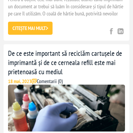
un document ar trebui să luăm în considerare și tipul de hârtie
pe care îl utilizăm. O coală de hârtie bună, potrivită nevoilor
tale de imprimare te va ajuta să obții cele mai bune rezultate
posibile, așa că hai să vedem ce trebuie să ai în vedere atunci
CITEȘTE MAI MULT
când alegem tipul de hârtie pentru imprimantă.
De ce este important să reciclăm cartușele de
imprimantă și de ce cerneala refill este mai
prietenoasă cu mediul
Comentarii (0)
18 mai, 2023