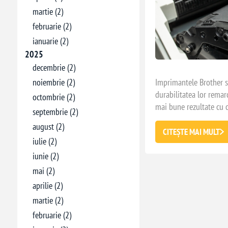
martie (2)
februarie (2)
ianuarie (2)
2025
decembrie (2)
Imprimantele Brother su
noiembrie (2)
durabilitatea lor remar
octombrie (2)
mai bune rezultate cu o
septembrie (2)
toner de înaltă calitate
august (2)
potrivește cu o varieta
CITEȘTE MAI MULT
iulie (2)
analiza cele mai bune c
TN-1090, pentru a vă aj
iunie (2)
imprimanta dvs. Brothe
mai (2)
aprilie (2)
martie (2)
februarie (2)