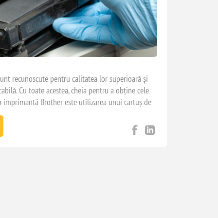
nt recunoscute pentru calitatea lor superioară și
cabilă. Cu toate acestea, cheia pentru a obține cele
 imprimantă Brother este utilizarea unui cartuș de
. Un astfel de cartuș este Brother TN-1090, care se
te de imprimante Brother. În acest articol, vom
aracteristici ale acestui model de cartuș de toner
uta să înțelegeți de ce ar trebui să-l alegeți pentru
r.