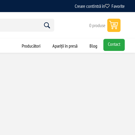
Creare cont
Intră în
Favorite
0 produse
Contact
Producători
Apariții în presă
Blog